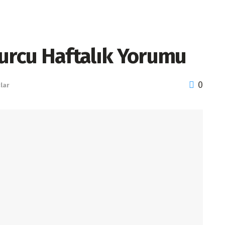
Burcu Haftalık Yorumu
0
lar