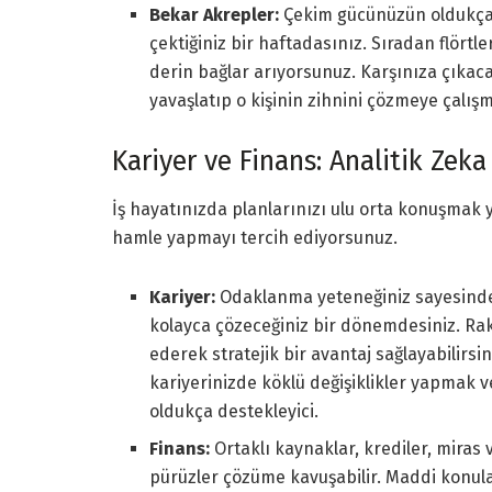
Bekar Akrepler:
Çekim gücünüzün oldukça y
çektiğiniz bir haftadasınız. Sıradan flörtl
derin bağlar arıyorsunuz. Karşınıza çıkacak 
yavaşlatıp o kişinin zihnini çözmeye çalış
Kariyer ve Finans: Analitik Zeka 
İş hayatınızda planlarınızı ulu orta konuşma
hamle yapmayı tercih ediyorsunuz.
Kariyer:
Odaklanma yeteneğiniz sayesinde 
kolayca çözeceğiniz bir dönemdesiniz. Raki
ederek stratejik bir avantaj sağlayabilirs
kariyerinizde köklü değişiklikler yapmak v
oldukça destekleyici.
Finans:
Ortaklı kaynaklar, krediler, miras
pürüzler çözüme kavuşabilir. Maddi konular