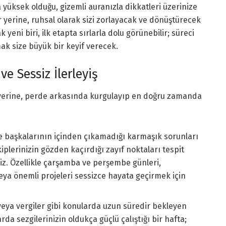
üksek olduğu, gizemli auranızla dikkatleri üzerinize
er yerine, ruhsal olarak sizi zorlayacak ve dönüştürecek
yeni biri, ilk etapta sırlarla dolu görünebilir; süreci
mak size büyük bir keyif verecek.
ve Sessiz İlerleyiş
k yerine, perde arkasında kurgulayıp en doğru zamanda
başkalarının içinden çıkamadığı karmaşık sorunları
plerinizin gözden kaçırdığı zayıf noktaları tespit
iniz. Özellikle çarşamba ve perşembe günleri,
eya önemli projeleri sessizce hayata geçirmek için
 veya vergiler gibi konularda uzun süredir bekleyen
da sezgilerinizin oldukça güçlü çalıştığı bir hafta;