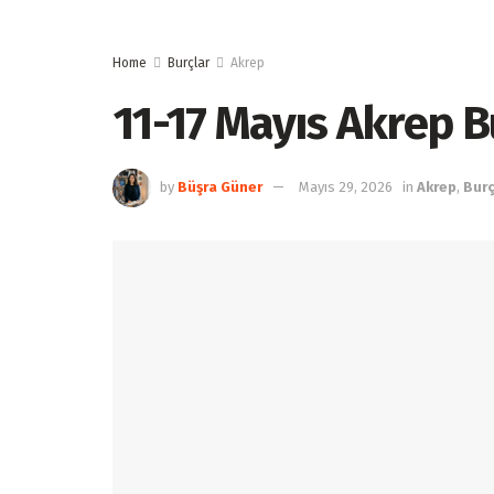
Home
Burçlar
Akrep
11-17 Mayıs Akrep 
by
Büşra Güner
Mayıs 29, 2026
in
Akrep
,
Burç