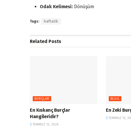
Odak Kelimesi:
Dönüşüm
Tags:
haftalik
Related
Posts
BURÇLAR
BLOG
En Kıskanç Burçlar
En Zeki Bur
Hangileridir?
TEMMUZ 12, 20
TEMMUZ 12, 2026