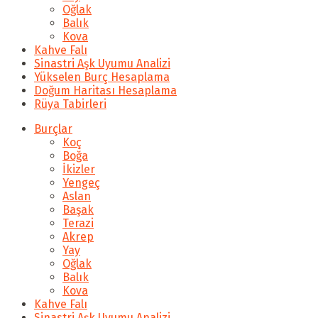
Oğlak
Balık
Kova
Kahve Falı
Sinastri Aşk Uyumu Analizi
Yükselen Burç Hesaplama
Doğum Haritası Hesaplama
Rüya Tabirleri
Burçlar
Koç
Boğa
İkizler
Yengeç
Aslan
Başak
Terazi
Akrep
Yay
Oğlak
Balık
Kova
Kahve Falı
Sinastri Aşk Uyumu Analizi