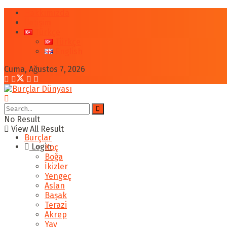
Hakkımızda
İletişim
Türkçe
Türkçe
English
Cuma, Ağustos 7, 2026
No Result
View All Result
Burçlar
Login
Koç
Boğa
İkizler
Yengeç
Aslan
Başak
Terazi
Akrep
Yay