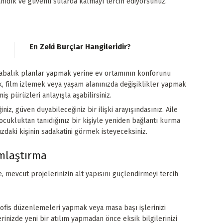
tanıdık ve güvenli sularda kalmayı tercih ediyorsunuz.
En Zeki Burçlar Hangileridir?
labalık planlar yapmak yerine ev ortamının konforunu
k, film izlemek veya yaşam alanınızda değişiklikler yapmak
ş pürüzleri anlayışla aşabilirsiniz.
iz, güven duyabileceğiniz bir ilişki arayışındasınız. Aile
çocukluktan tanıdığınız bir kişiyle yeniden bağlantı kurma
zdaki kişinin sadakatini görmek isteyeceksiniz.
amlaştırma
 mevcut projelerinizin alt yapısını güçlendirmeyi tercih
is düzenlemeleri yapmak veya masa başı işlerinizi
rinizde yeni bir atılım yapmadan önce eksik bilgilerinizi