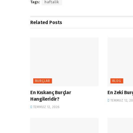
Tags:
haftalik
Related
Posts
BURÇLAR
BLOG
En Kıskanç Burçlar
En Zeki Bur
Hangileridir?
TEMMUZ 12, 20
TEMMUZ 12, 2026