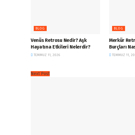
BLOG
BLOG
Venüs Retrosu Nedir? Aşk
Merkür Retr
Hayatına Etkileri Nelerdir?
Burçları Nas
TEMMUZ 11, 2026
TEMMUZ 11, 20
Next Post