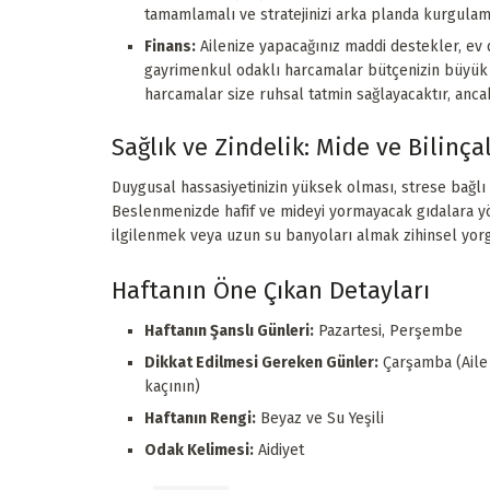
tamamlamalı ve stratejinizi arka planda kurgulama
Finans:
Ailenize yapacağınız maddi destekler, ev 
gayrimenkul odaklı harcamalar bütçenizin büyük b
harcamalar size ruhsal tatmin sağlayacaktır, anc
Sağlık ve Zindelik: Mide ve Bilinçal
Duygusal hassasiyetinizin yüksek olması, strese bağlı 
Beslenmenizde hafif ve mideyi yormayacak gıdalara yöne
ilgilenmek veya uzun su banyoları almak zihinsel yor
Haftanın Öne Çıkan Detayları
Haftanın Şanslı Günleri:
Pazartesi, Perşembe
Dikkat Edilmesi Gereken Günler:
Çarşamba (Aile 
kaçının)
Haftanın Rengi:
Beyaz ve Su Yeşili
Odak Kelimesi:
Aidiyet