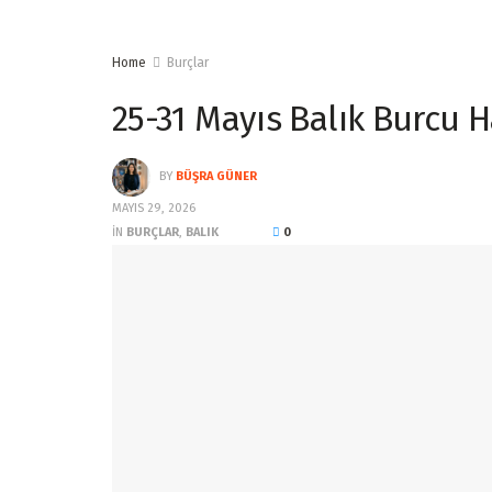
Home
Burçlar
25-31 Mayıs Balık Burcu 
BY
BÜŞRA GÜNER
MAYIS 29, 2026
IN
BURÇLAR
,
BALIK
0