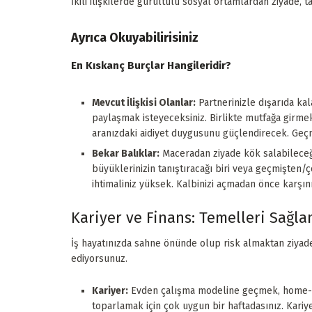
İkili ilişkilerde gürültülü sosyal ortamlardan ziyade, 
Ayrıca Okuyabilirisiniz
En Kıskanç Burçlar Hangileridir?
Mevcut İlişkisi Olanlar:
Partnerinizle dışarıda ka
paylaşmak isteyeceksiniz. Birlikte mutfağa girme
aranızdaki aidiyet duygusunu güçlendirecek. Geçmi
Bekar Balıklar:
Maceradan ziyade kök salabileceğin
büyüklerinizin tanıştıracağı biri veya geçmişten/
ihtimaliniz yüksek. Kalbinizi açmadan önce karşını
Kariyer ve Finans: Temelleri Sağl
İş hayatınızda sahne önünde olup risk almaktan ziyade,
ediyorsunuz.
Kariyer:
Evden çalışma modeline geçmek, home-of
toparlamak için çok uygun bir haftadasınız. Kariye