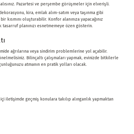
lısınız. Pazartesi ve perşembe görüşmeler için elverişli.
dekorasyonu, kira, emlak alım-satım veya taşınma gibi
ir kısmını oluşturabilir. Konfor alanınıza yapacağınız
ak tasarruf planınızı esnetmemeye özen gösterin.
tı
mide ağrılarına veya sindirim problemlerine yol açabilir.
lmelisiniz. Bilinçaltı çalışmaları yapmak, evinizde bitkilerle
gunluğunuzu atmanın en pratik yolları olacak.
içi iletişimde geçmiş konulara takılıp alınganlık yapmaktan